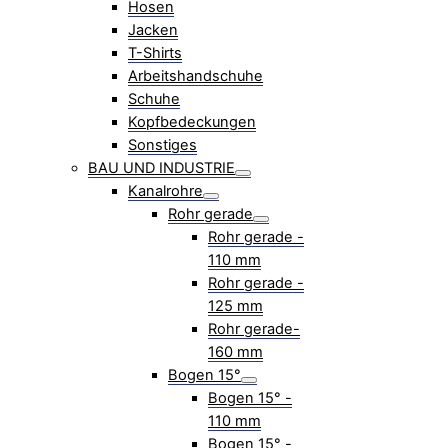
Hosen
Jacken
T-Shirts
Arbeitshandschuhe
Schuhe
Kopfbedeckungen
Sonstiges
BAU UND INDUSTRIE
Kanalrohre
Rohr gerade
Rohr gerade -
110 mm
Rohr gerade -
125 mm
Rohr gerade-
160 mm
Bogen 15°
Bogen 15° -
110 mm
Bogen 15° -