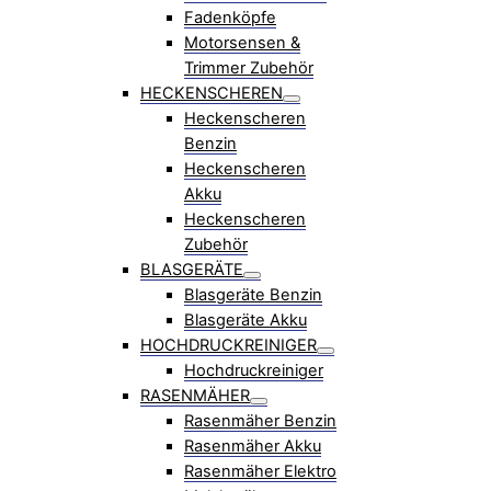
Fadenköpfe
Motorsensen &
Trimmer Zubehör
HECKENSCHEREN
Heckenscheren
Benzin
Heckenscheren
Akku
Heckenscheren
Zubehör
BLASGERÄTE
Blasgeräte Benzin
Blasgeräte Akku
HOCHDRUCKREINIGER
Hochdruckreiniger
RASENMÄHER
Rasenmäher Benzin
Rasenmäher Akku
Rasenmäher Elektro