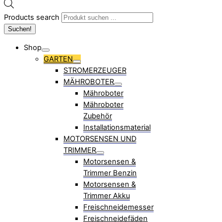
Products search
Suchen!
Shop
GARTEN
STROMERZEUGER
MÄHROBOTER
Mähroboter
Mähroboter
Zubehör
Installationsmaterial
MOTORSENSEN UND
TRIMMER
Motorsensen &
Trimmer Benzin
Motorsensen &
Trimmer Akku
Freischneidemesser
Freischneidefäden