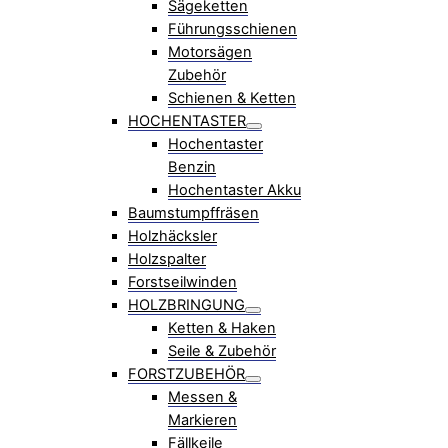
Sägeketten
Führungsschienen
Motorsägen
Zubehör
Schienen & Ketten
HOCHENTASTER
Hochentaster
Benzin
Hochentaster Akku
Baumstumpffräsen
Holzhäcksler
Holzspalter
Forstseilwinden
HOLZBRINGUNG
Ketten & Haken
Seile & Zubehör
FORSTZUBEHÖR
Messen &
Markieren
Fällkeile