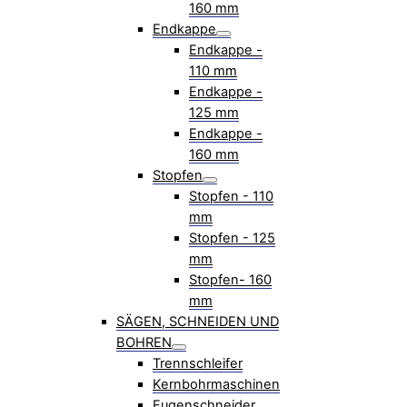
160 mm
Endkappe
Endkappe -
110 mm
Endkappe -
125 mm
Endkappe -
160 mm
Stopfen
Stopfen - 110
mm
Stopfen - 125
mm
Stopfen- 160
mm
SÄGEN, SCHNEIDEN UND
BOHREN
Trennschleifer
Kernbohrmaschinen
Fugenschneider