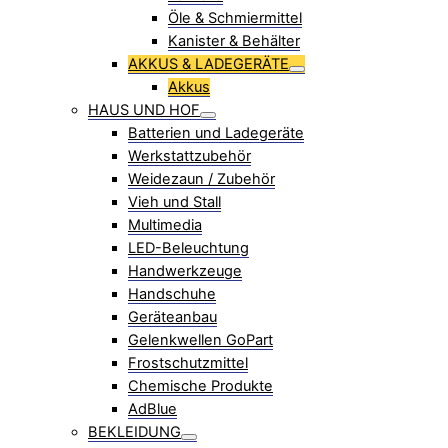
Öle & Schmiermittel
Kanister & Behälter
AKKUS & LADEGERÄTE
Akkus
HAUS UND HOF
Batterien und Ladegeräte
Werkstattzubehör
Weidezaun / Zubehör
Vieh und Stall
Multimedia
LED-Beleuchtung
Handwerkzeuge
Handschuhe
Geräteanbau
Gelenkwellen GoPart
Frostschutzmittel
Chemische Produkte
AdBlue
BEKLEIDUNG