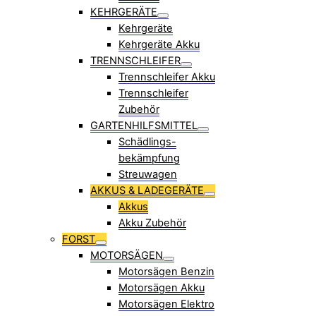
KEHRGERÄTE
Kehrgeräte
Kehrgeräte Akku
TRENNSCHLEIFER
Trennschleifer Akku
Trennschleifer
Zubehör
GARTENHILFSMITTEL
Schädlings-
bekämpfung
Streuwagen
AKKUS & LADEGERÄTE
Akkus
Akku Zubehör
FORST
MOTORSÄGEN
Motorsägen Benzin
Motorsägen Akku
Motorsägen Elektro