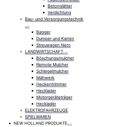
Betonglätter
Verdichtung
Bau- und Versorgungstechnik
Bagger
Dumper und Karren
Streuwagen Nero
LANDWIRTSCHAFT
Böschungsmulcher
Remote Mulcher
Schlegelmulcher
Mähwerk
Heckentrimmer
Hecklader
Motorgeräteträger
Hecklader
ELEKTROFAHRZEUGE
SPIELWAREN
NEW HOLLAND PRODUKTE