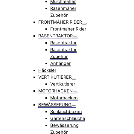
Mulchmäher
Rasenmäher
Zubehör
FRONTMÄHER RIDER
Frontmäher Rider
RASENTRAKTOR
Rasentraktor
Rasentraktor
Zubehör
Anhänger
Häcksler
VERTIKUTIERER
Vertikutierer
MOTORHACKEN
Motorhacken
BEWÄSSERUNG
Schlauchboxen
Gartenschläuche
Bewässerung
Zubehör